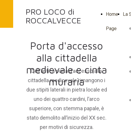
PRO LOCO di
Home
La S
ROCCALVECCE
Page
Porta d'accesso
alla cittadella
medievale e cinta
Dell’antica porta d’accesso alla
muraria
cittadella medioevale rimangono i
due stipiti laterali in pietra locale ed
uno dei quattro cardini, l’arco
superiore, con stemma papale, è
stato demolito all’inizio del XX sec.
per motivi di sicurezza.